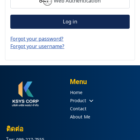
Web Authentication
Log in
Forgot your password?
Forgot your username?
Menu
Home
Product
Contact
About Me
ติดต่อ
โทร: 099-227-7555